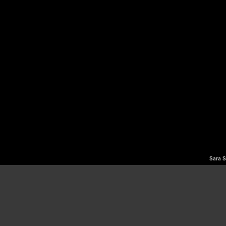
Sara S
Wij gebruiken cookies om onze website en onze service te
optimaliseren.
LUISTER
ACCEPTEREN
WEIGEREN
VOORKEUREN