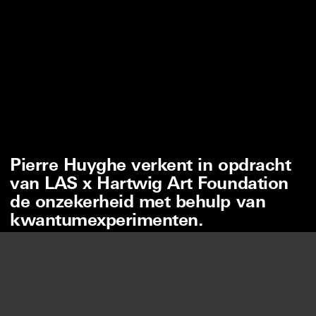
Pierre Huyghe verkent in opdracht
van LAS x Hartwig Art Foundation
de onzekerheid met behulp van
kwantumexperimenten.
Wij gebruiken cookies om onze website en onze service
te optimaliseren.
PIERRE HUYGHE
2026
ACCEPTEREN
LUISTER