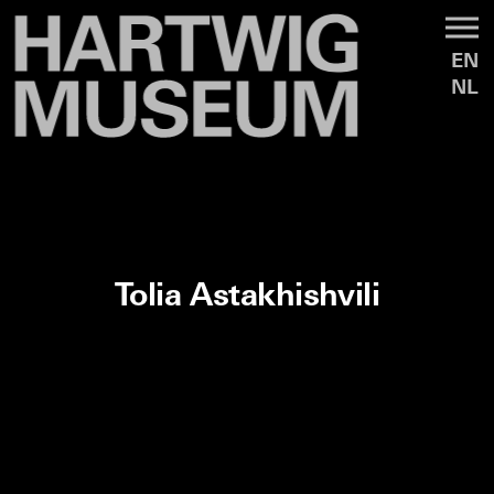
EN
NL
Tolia Astakhishvili