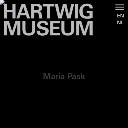
EN
NL
Maria Pask