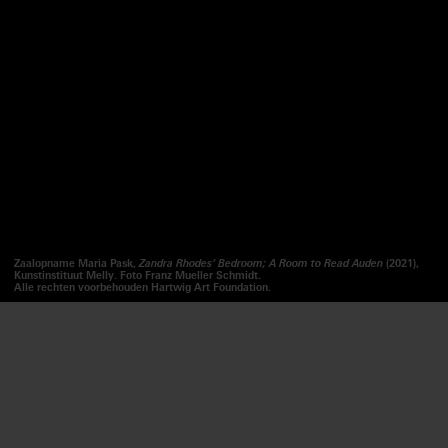
Zaalopname Maria Pask,
Zandra Rhodes’ Bedroom; A Room to Read Auden
(2021),
Kunstinstituut Melly. Foto Franz Mueller Schmidt.
Alle rechten voorbehouden Hartwig Art Foundation.
Wij gebruiken cookies om onze website en onze service
te optimaliseren.
LUISTER
ACCEPTEREN
Maria Pask
is een in Amsterdam werkzame kunstenaar. Het begrip
wederkerigheid staat centraal in de kunstpraktijk van Maria Pask. Haar recente
WEIGEREN
projecten zijn gericht op het werken als kunstenaar in een servicegerichte rol