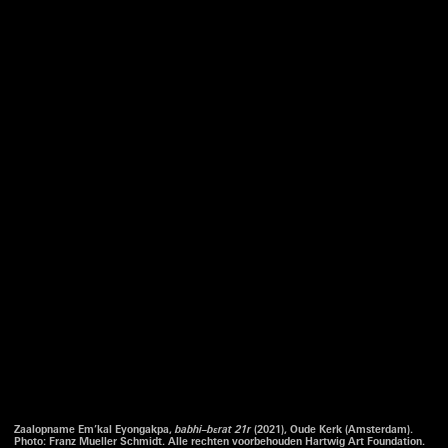
Zaalopname Em’kal Eyongakpa,
babhi–bεrat 21r
(2021), Oude Kerk (Amsterdam).
Photo: Franz Mueller Schmidt. Alle rechten voorbehouden Hartwig Art Foundation.