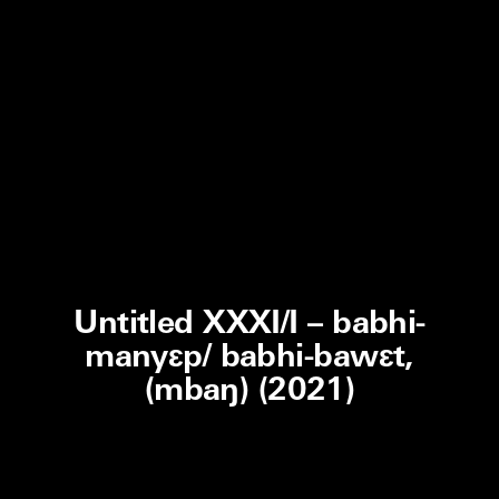
Untitled XXXI/I – babhi-
manyɛp/ babhi-bawɛt,
(mbaŋ) (2021)