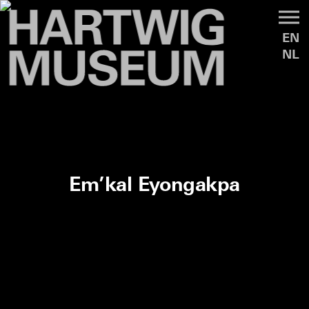
EN
NL
Em’kal Eyongakpa